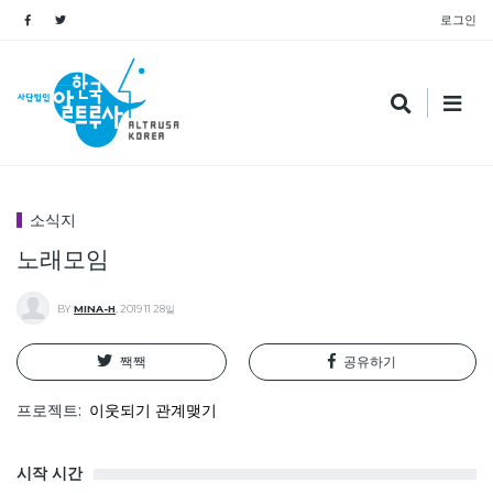
로그인
소식지
노래모임
BY
MINA-H
,
2019 11 28일
짹짹
공유하기
프로젝트
이웃되기 관계맺기
시작 시간