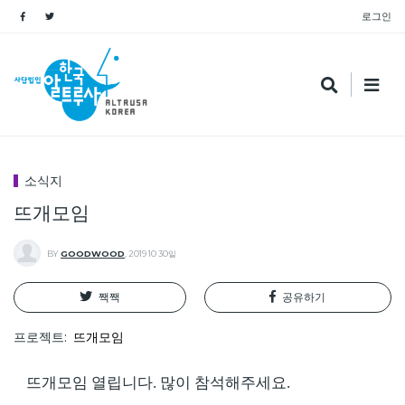
로그인
소식지
뜨개모임
BY
GOODWOOD
,
2019 10 30일
짹짹
공유하기
프로젝트
뜨개모임
뜨개모임 열립니다. 많이 참석해주세요.