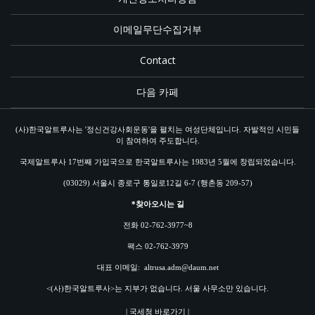
이메일무단수집거부
Contact
다음 카페
(사)한국알트루사는 '정신건강사회운동'을 펼치는 여성단체입니다. 자발적인 시민들
이 참여하여 주도합니다.
국제알트루사 17번째 가입국으로 한국알트루사는 1983년 5월에 창립되었습니다.
(03029) 서울시 종로구 통일로12길 6-7 (행촌동 209-57)
*찾아오시는 길
전화 02-762-3977~8
팩스 02-762-3979
대표 이메일:
altrusa.adm@daum.net
<(사)한국알트루사>는 지부가 없습니다. 서울 사무소만 있습니다.
| 국세청 바로가기 |