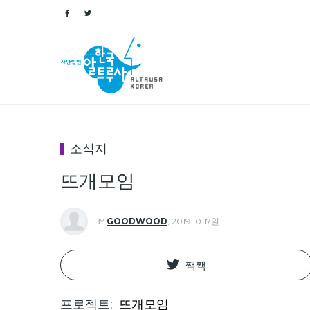
소식지
뜨개모임
BY
GOODWOOD
,
2019 10 17일
짹짹
프로젝트
뜨개모임