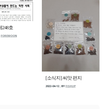
제248호
Y
FOREMOON
[소식지] 씨앗 편지
2022-04-12
,
BY
FISHUP