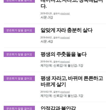
태어나고, 자라고, 성숙해갑니
문은희가 말을 걸어요
다.
2019-03-20
,
글쓴이
goodwood
서문
3강
-
알맞게 자라 충분히 살다
문은희가 말을 걸어요
2019-04-02
,
글쓴이
goodwood
서문
4강
-
평생의 주춧돌을 놓다
문은희가 말을 걸어요
2019-04-16
,
글쓴이
goodwood
제1단계: 신뢰감 대 불신감
1강
-
평생 자라고, 바뀌며 튼튼하고
문은희가 말을 걸어요
바르게 살기
2014-02-18
,
글쓴이
goodwood
제1단계: 신뢰감 대 불신감
1강
-
안정감과 불안감
문은희가 말을 걸어요