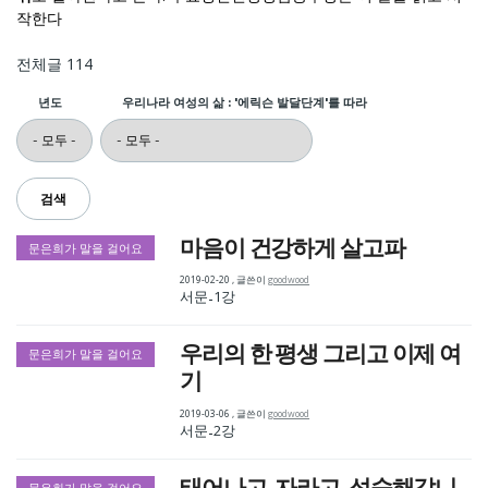
작한다
전체글 114
년도
우리나라 여성의 삶 : '에릭슨 발달단계'를 따라
마음이 건강하게 살고파
문은희가 말을 걸어요
2019-02-20
,
글쓴이
goodwood
서문
1강
-
우리의 한 평생 그리고 이제 여
문은희가 말을 걸어요
기
2019-03-06
,
글쓴이
goodwood
서문
2강
-